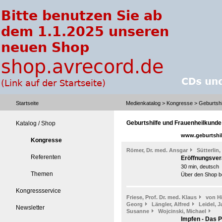
Startseite
Medienkatalog
>
Kongresse
> Geburtshi
Geburtshilfe und Frauenheilkunde
Katalog / Shop
www.geburtshil
Kongresse
Römer, Dr. med. Ansgar
Sütterlin,
Referenten
Eröffnungsver
30 min, deutsch
Themen
Über den Shop be
Kongressservice
Friese, Prof. Dr. med. Klaus
von H
Georg
Längler, Alfred
Leidel, J
Newsletter
Susanne
Wojcinski, Michael
Impfen - Das 