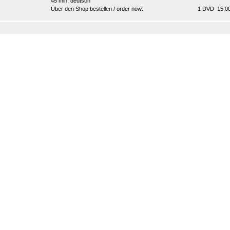
45 min, deutsch
Über den Shop bestellen / order now:
1 DVD 15,00