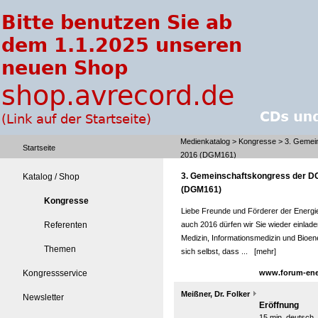
Medienkatalog
>
Kongresse
> 3. Gemei
Startseite
2016 (DGM161)
3. Gemeinschaftskongress der D
Katalog / Shop
(DGM161)
Kongresse
Liebe Freunde und Förderer der Energie
Referenten
auch 2016 dürfen wir Sie wieder einlad
Medizin, Informationsmedizin und Bioe
Themen
sich selbst, dass ...
[mehr]
Kongressservice
www.forum-ene
Meißner, Dr. Folker
Newsletter
Eröffnung
15 min, deutsch