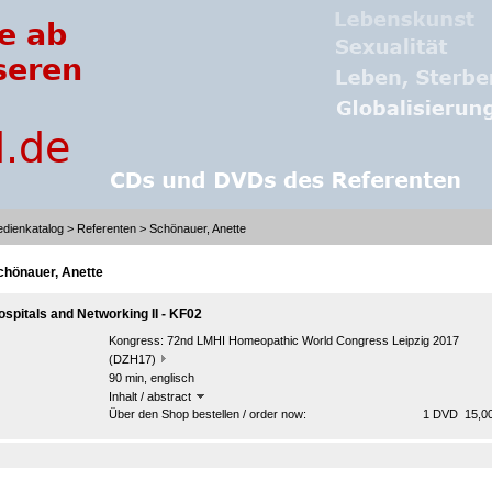
dienkatalog
>
Referenten
> Schönauer, Anette
chönauer, Anette
ospitals and Networking II - KF02
Kongress:
72nd LMHI Homeopathic World Congress Leipzig 2017
(DZH17)
90 min, englisch
Inhalt / abstract
Über den Shop bestellen / order now:
1 DVD 15,00