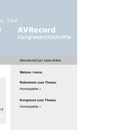
Warenkorb/Cart:
keine
Artikel
Weitere / more:
Referenten zum Thema:
Homöopathie
Kongresse zum Thema:
Homöopathie
 €