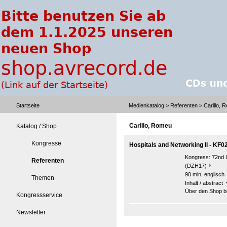
Startseite
Medienkatalog
>
Referenten
> Carillo, 
Carillo, Romeu
Katalog / Shop
Kongresse
Hospitals and Networking II - KF0
Kongress:
72nd 
Referenten
(DZH17)
90 min, englisch
Themen
Inhalt / abstract
Über den Shop be
Kongressservice
Newsletter