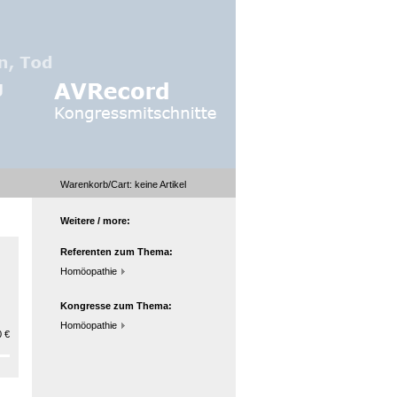
Warenkorb/Cart:
keine
Artikel
Weitere / more:
Referenten zum Thema:
Homöopathie
Kongresse zum Thema:
Homöopathie
 €