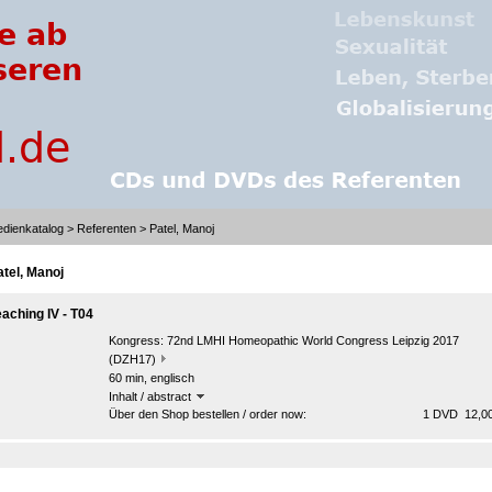
dienkatalog
>
Referenten
> Patel, Manoj
atel, Manoj
eaching IV - T04
Kongress:
72nd LMHI Homeopathic World Congress Leipzig 2017
(DZH17)
60 min, englisch
Inhalt / abstract
Über den Shop bestellen / order now:
1 DVD 12,00