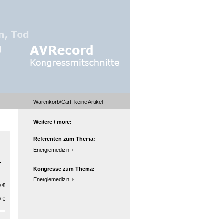
Warenkorb/Cart:
keine
Artikel
Weitere / more:
Referenten zum Thema:
Energiemedizin
:
Kongresse zum Thema:
Energiemedizin
 €
 €