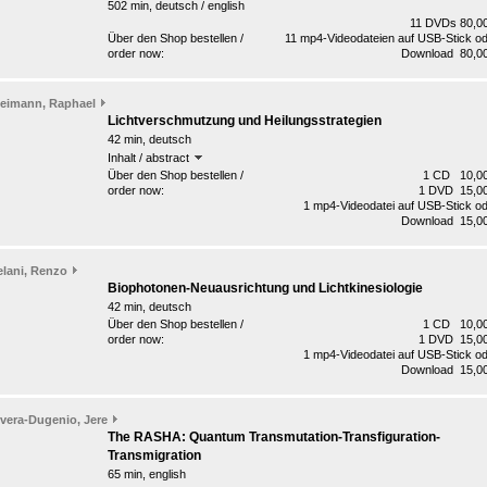
502 min, deutsch / english
11 DVDs 80,0
Über den Shop bestellen /
11 mp4-Videodateien auf USB-Stick o
order now:
Download 80,00
leimann, Raphael
Lichtverschmutzung und Heilungsstrategien
42 min, deutsch
Inhalt / abstract
Über den Shop bestellen /
1 CD 10,00
order now:
1 DVD 15,00
1 mp4-Videodatei auf USB-Stick o
Download 15,00
elani, Renzo
Biophotonen-Neuausrichtung und Lichtkinesiologie
42 min, deutsch
Über den Shop bestellen /
1 CD 10,00
order now:
1 DVD 15,00
1 mp4-Videodatei auf USB-Stick o
Download 15,00
vera-Dugenio, Jere
The RASHA: Quantum Transmutation-Transfiguration-
Transmigration
65 min, english