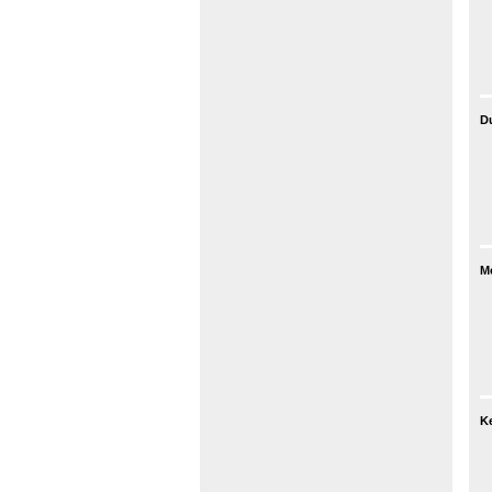
D
Me
K