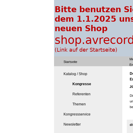
Me
Startseite
En
D
Katalog / Shop
E
Kongresse
2
Referenten
Di
un
Themen
be
Kongressservice
Newsletter
di