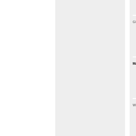
G
M
W