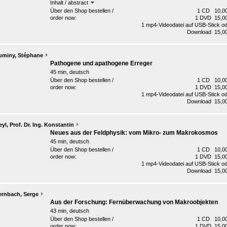
Inhalt / abstract
Über den Shop bestellen /
1 CD 10,00
order now:
1 DVD 15,00
1 mp4-Videodatei auf USB-Stick o
Download 15,00
uminy, Stéphane
Pathogene und apathogene Erreger
45 min, deutsch
Über den Shop bestellen /
1 CD 10,00
order now:
1 DVD 15,00
1 mp4-Videodatei auf USB-Stick o
Download 15,00
yl, Prof. Dr. Ing. Konstantin
Neues aus der Feldphysik: vom Mikro- zum Makrokosmos
45 min, deutsch
Über den Shop bestellen /
1 CD 10,00
order now:
1 DVD 15,00
1 mp4-Videodatei auf USB-Stick o
Download 15,00
ernbach, Serge
Aus der Forschung: Fernüberwachung von Makroobjekten
43 min, deutsch
Über den Shop bestellen /
1 CD 10,00
order now:
1 DVD 15,00