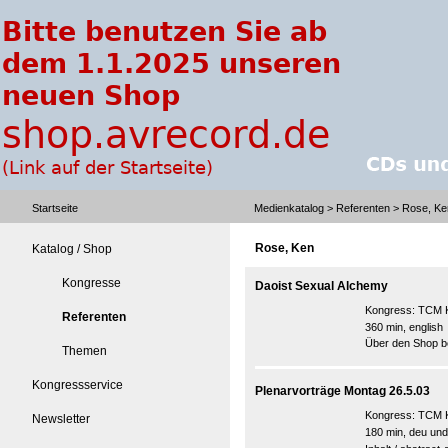
Startseite
Medienkatalog
>
Referenten
> Rose, Ke
Rose, Ken
Katalog / Shop
Kongresse
Daoist Sexual Alchemy
Kongress:
TCM K
Referenten
360 min, english
Über den Shop be
Themen
Kongressservice
Plenarvorträge Montag 26.5.03
Kongress:
TCM K
Newsletter
180 min, deu und