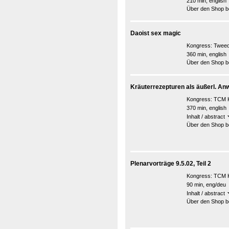
210 min, english
Über den Shop be
Daoist sex magic
Kongress:
Tweed
360 min, english
Über den Shop be
Kräuterrezepturen als äußerl. An
Kongress:
TCM K
370 min, english
Inhalt / abstract
Über den Shop be
Plenarvorträge 9.5.02, Teil 2
Kongress:
TCM K
90 min, eng/deu
Inhalt / abstract
Über den Shop be