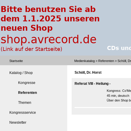
Startseite
Medienkatalog
>
Referenten
> Schöll, Dr
Schöll, Dr. Horst
Katalog / Shop
Kongresse
Referat VIII - Heilung -
Kongress:
Co'Me
Referenten
45 min, deutsch
Über den Shop be
Themen
Kongressservice
Newsletter