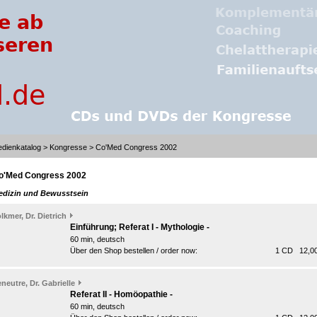
dienkatalog
>
Kongresse
> Co'Med Congress 2002
o'Med Congress 2002
edizin und Bewusstsein
lkmer, Dr. Dietrich
Einführung; Referat I - Mythologie -
60 min, deutsch
Über den Shop bestellen / order now:
1 CD 12,00
neutre, Dr. Gabrielle
Referat II - Homöopathie -
60 min, deutsch