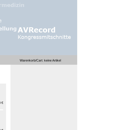
Warenkorb/Cart:
keine
Artikel
 €