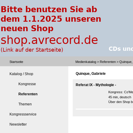
Startseite
Medienkatalog
>
Referenten
> Quinque, 
Quinque, Gabriele
Katalog / Shop
Kongresse
Referat IX - Mythologie -
Kongress:
Co'Me
Referenten
45 min, deutsch
Über den Shop be
Themen
Kongressservice
Newsletter