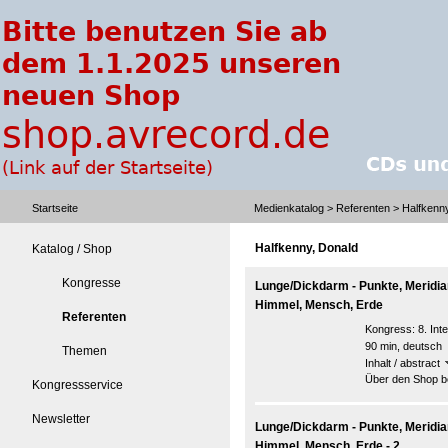
Startseite
Medienkatalog
>
Referenten
> Halfkenny
Halfkenny, Donald
Katalog / Shop
Kongresse
Lunge/Dickdarm - Punkte, Meridi
Himmel, Mensch, Erde
Referenten
Kongress:
8. In
90 min, deutsch
Themen
Inhalt / abstract
Über den Shop be
Kongressservice
Newsletter
Lunge/Dickdarm - Punkte, Meridi
Himmel, Mensch, Erde - 2