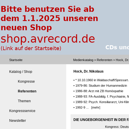
Startseite
Medienkatalog
>
Referenten
> Hock, Dr.
Hock, Dr. Nikolaus
Katalog / Shop
• * 10.10.1960 in Waldaschaff/Spessart 
Kongresse
• 1979-86: Studium der Humanmedizin
Referenten
• 1986-88: Arzt mit ZB Homöopathie
• 1988-93: FA-Ausbildg. f. Psychiatrie
Themen
• 1989-92: Psych. Konsiliararzt, Uni-
• 1992-9 ...
[mehr]
Kongressservice
DIE UNGEBORGENHEIT IN DER F
Newsletter
Kongress:
Deuts