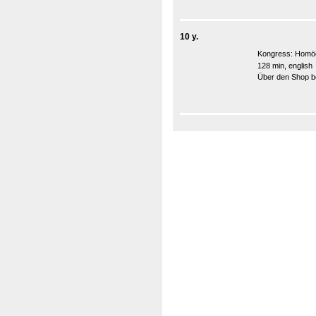
10 y.
Kongress:
Homöo
128 min, english
Über den Shop be