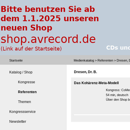
Startseite
Medienkatalog
>
Referenten
> Dresen, D
Dresen, Dr. B.
Katalog / Shop
Kongresse
Das Kohärenz-Meta-Modell
Kongress:
CoMed
Referenten
54 min, deutsch
Über den Shop be
Themen
Kongressservice
Newsletter