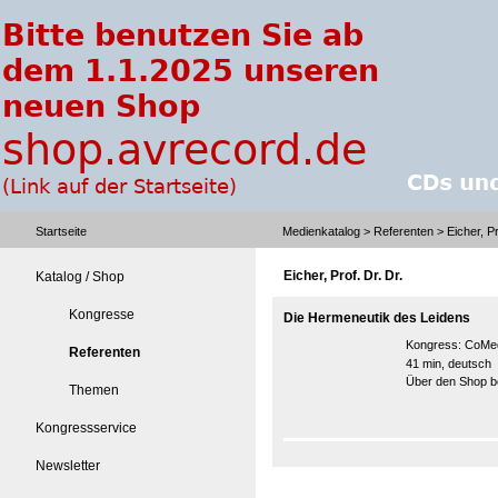
Startseite
Medienkatalog
>
Referenten
> Eicher, Pr
Eicher, Prof. Dr. Dr.
Katalog / Shop
Kongresse
Die Hermeneutik des Leidens
Kongress:
CoMed
Referenten
41 min, deutsch
Über den Shop be
Themen
Kongressservice
Newsletter