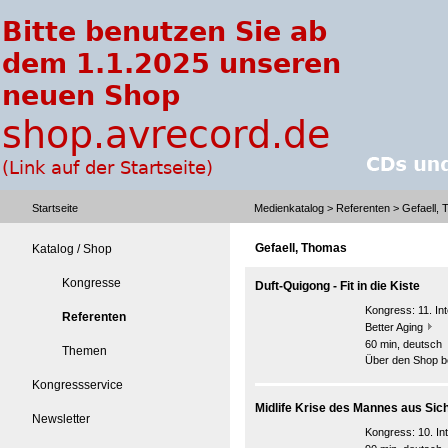
Startseite
Medienkatalog
>
Referenten
> Gefaell,
Gefaell, Thomas
Katalog / Shop
Kongresse
Duft-Quigong - Fit in die Kiste
Kongress:
11. I
Referenten
Better Aging
60 min, deutsch
Themen
Über den Shop be
Kongressservice
Midlife Krise des Mannes aus Sic
Newsletter
Kongress:
10. I