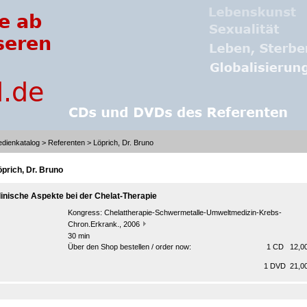
dienkatalog
>
Referenten
> Löprich, Dr. Bruno
öprich, Dr. Bruno
linische Aspekte bei der Chelat-Therapie
Kongress:
Chelattherapie-Schwermetalle-Umweltmedizin-Krebs-
Chron.Erkrank., 2006
30 min
Über den Shop bestellen / order now:
1 CD 12,00
1 DVD 21,00