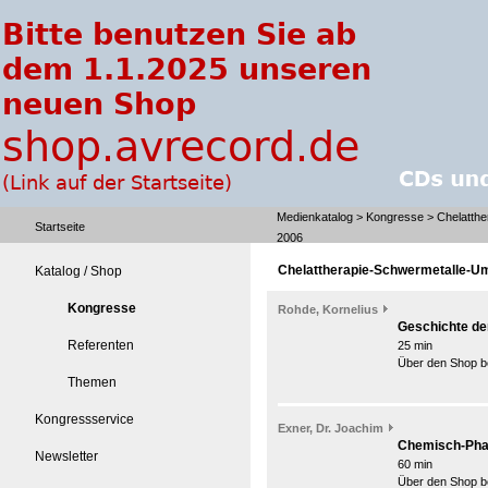
Medienkatalog
>
Kongresse
> Chelatthe
Startseite
2006
Chelattherapie-Schwermetalle-Um
Katalog / Shop
Kongresse
Rohde, Kornelius
Geschichte de
Referenten
25 min
Über den Shop be
Themen
Kongressservice
Exner, Dr. Joachim
Chemisch-Phar
Newsletter
60 min
Über den Shop be