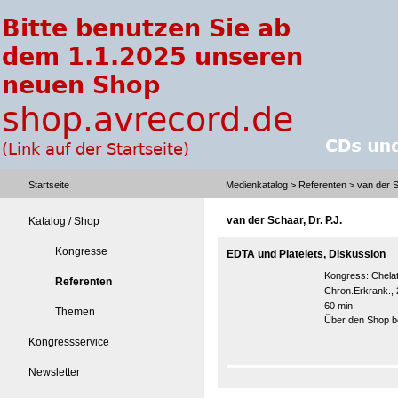
Startseite
Medienkatalog
>
Referenten
> van der S
van der Schaar, Dr. P.J.
Katalog / Shop
Kongresse
EDTA und Platelets, Diskussion
Kongress:
Chela
Referenten
Chron.Erkrank.,
60 min
Themen
Über den Shop be
Kongressservice
Newsletter