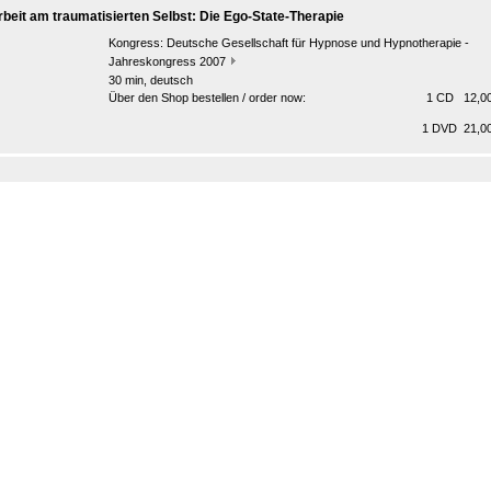
rbeit am traumatisierten Selbst: Die Ego-State-Therapie
Kongress:
Deutsche Gesellschaft für Hypnose und Hypnotherapie -
Jahreskongress 2007
30 min, deutsch
Über den Shop bestellen / order now:
1 CD 12,00
1 DVD 21,00