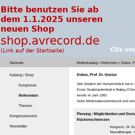
Startseite
Medienkatalog
>
Referenten
> Dobos, Pr
Dobos, Prof. Dr. Gustav
Katalog / Shop
Sein Studium der Humanmedizin hat er an
Kongresse
Erster Studienaufenthalt in Beijing (Chi
Referenten
bereits im Jahr 1983.
Seine Medizinalassistentenzeit und sein
Themen
Plenung : Möglichkeiten und Grenz
Kongressservice
Rückenschmerzen
Newsletter
Kongress:
34. K
Neuraltherapie 