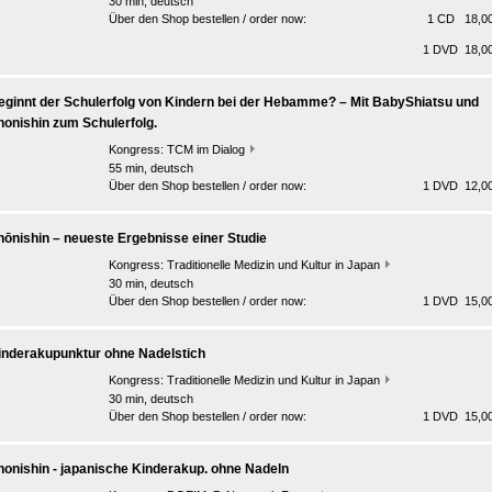
30 min, deutsch
Über den Shop bestellen / order now:
1 CD 18,00
1 DVD 18,00
eginnt der Schulerfolg von Kindern bei der Hebamme? – Mit BabyShiatsu und
honishin zum Schulerfolg.
Kongress:
TCM im Dialog
55 min, deutsch
Über den Shop bestellen / order now:
1 DVD 12,00
hōnishin – neueste Ergebnisse einer Studie
Kongress:
Traditionelle Medizin und Kultur in Japan
30 min, deutsch
Über den Shop bestellen / order now:
1 DVD 15,00
inderakupunktur ohne Nadelstich
Kongress:
Traditionelle Medizin und Kultur in Japan
30 min, deutsch
Über den Shop bestellen / order now:
1 DVD 15,00
honishin - japanische Kinderakup. ohne Nadeln