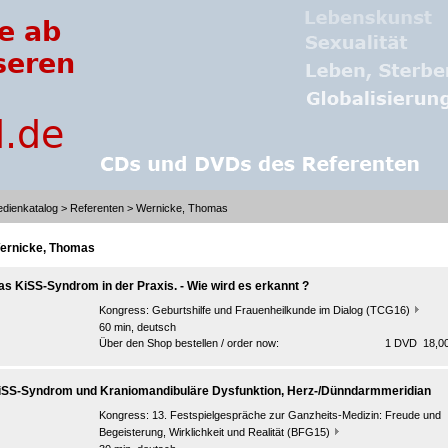
dienkatalog
>
Referenten
> Wernicke, Thomas
ernicke, Thomas
as KiSS-Syndrom in der Praxis. - Wie wird es erkannt ?
Kongress:
Geburtshilfe und Frauenheilkunde im Dialog (TCG16)
60 min, deutsch
Über den Shop bestellen / order now:
1 DVD 18,00
iSS-Syndrom und Kraniomandibuläre Dysfunktion, Herz-/Dünndarmmeridian
Kongress:
13. Festspielgespräche zur Ganzheits-Medizin: Freude und
Begeisterung, Wirklichkeit und Realität (BFG15)