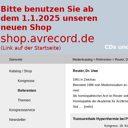
Startseite
Medienkatalog
>
Referenten
> Reuter, D
Reuter, Dr. Uwe
Katalog / Shop
1961 in Zwickau
Kongresse
Beendete 1986 sein Medizinstudium an d
Referenten
med.
Als homöopathischer Arzt ist Reuter seit
Themen
Homöopathie der Akademie für Ärztliche
Seit ...
[mehr]
Kongressservice
Transurethale Hyperthermie bei P
Newsletter
Kongress:
18. K