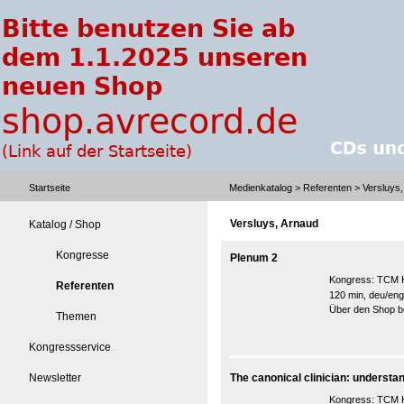
Startseite
Medienkatalog
>
Referenten
> Versluys,
Versluys, Arnaud
Katalog / Shop
Kongresse
Plenum 2
Kongress:
TCM K
Referenten
120 min, deu/eng
Über den Shop be
Themen
Kongressservice
Newsletter
The canonical clinician: understand
Kongress:
TCM K