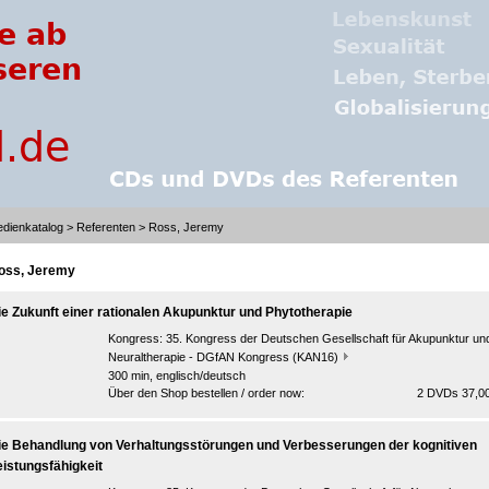
dienkatalog
>
Referenten
> Ross, Jeremy
oss, Jeremy
ie Zukunft einer rationalen Akupunktur und Phytotherapie
Kongress:
35. Kongress der Deutschen Gesellschaft für Akupunktur un
Neuraltherapie - DGfAN Kongress (KAN16)
300 min, englisch/deutsch
Über den Shop bestellen / order now:
2 DVDs 37,00
ie Behandlung von Verhaltungsstörungen und Verbesserungen der kognitiven
eistungsfähigkeit