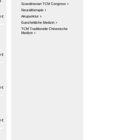
d
Scandinavian TCM Congress
Neuraltherapie
Akupunktur
 €
Ganzheitliche Medizin
TCM Traditionelle Chinesische
Medizin
 €
 €
 €