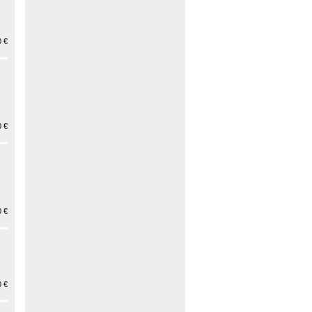
 €
 €
 €
 €