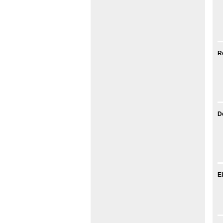
R
D
E