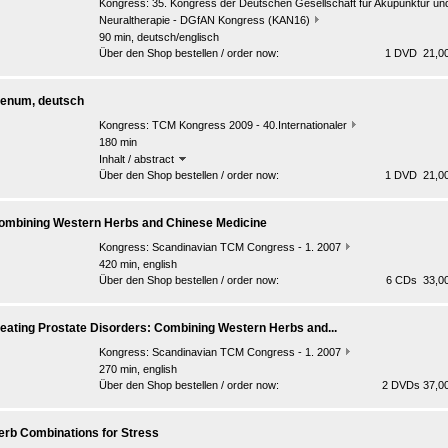
Kongress:
35. Kongress der Deutschen Gesellschaft für Akupunktur un
Neuraltherapie - DGfAN Kongress (KAN16)
90 min, deutsch/englisch
Über den Shop bestellen / order now:
1 DVD 21,00
lenum, deutsch
Kongress:
TCM Kongress 2009 - 40.Internationaler
180 min
Inhalt / abstract
Über den Shop bestellen / order now:
1 DVD 21,00
ombining Western Herbs and Chinese Medicine
Kongress:
Scandinavian TCM Congress - 1. 2007
420 min, english
Über den Shop bestellen / order now:
6 CDs 33,00
reating Prostate Disorders: Combining Western Herbs and...
Kongress:
Scandinavian TCM Congress - 1. 2007
270 min, english
Über den Shop bestellen / order now:
2 DVDs 37,00
erb Combinations for Stress