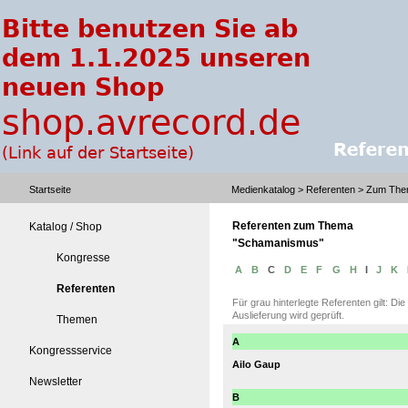
Startseite
Medienkatalog
> Referenten > Zum Th
Referenten zum Thema
Katalog / Shop
"Schamanismus"
Kongresse
A
B
C
D
E
F
G
H
I
J
K
Referenten
Für grau hinterlegte Referenten gilt: Di
Auslieferung wird geprüft.
Themen
A
Kongressservice
Ailo Gaup
Newsletter
B