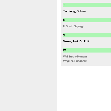
T
Tschinag, Galsan
U
U Shein Sayagyi
V
Verres, Prof. Dr. Rolf
W
Wai Turoa-Morgan
Wegner, Friedhelm