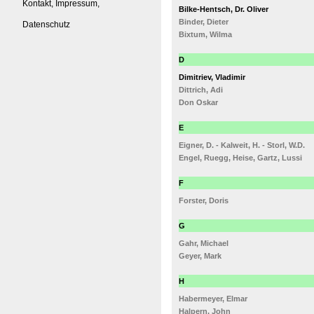
Kontakt, Impressum,
Bilke-Hentsch, Dr. Oliver
Binder, Dieter
Datenschutz
Bixtum, Wilma
D
Dimitriev, Vladimir
Dittrich, Adi
Don Oskar
E
Eigner, D. - Kalweit, H. - Storl, W.D.
Engel, Ruegg, Heise, Gartz, Lussi
F
Forster, Doris
G
Gahr, Michael
Geyer, Mark
H
Habermeyer, Elmar
Halpern, John