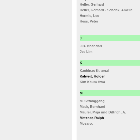
Heller, Gerhard
Heller, Gerhard - Schenk, Amelie
Hermle, Leo
Hess, Peter
J
J.B. Bhandari
Jes Lim
K
Kachinas Kutenai
Kalweit, Holger
Kim Keum Hwa
M
M. Sittanggang
Mack, Bernhard
Maurer, Maja und Dittrich, A.
Metzner, Ralph
Mosaro,