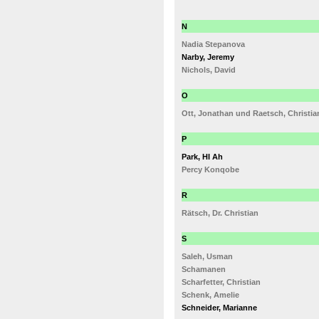
N
Nadia Stepanova
Narby, Jeremy
Nichols, David
O
Ott, Jonathan und Raetsch, Christia
P
Park, HI Ah
Percy Konqobe
R
Rätsch, Dr. Christian
S
Saleh, Usman
Schamanen
Scharfetter, Christian
Schenk, Amelie
Schneider, Marianne