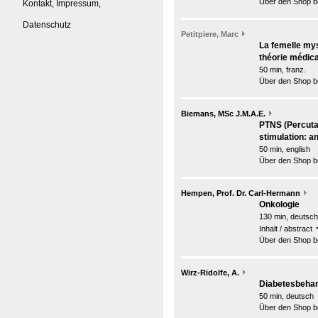
Über den Shop be
Kontakt, Impressum,
Datenschutz
Petitpiere, Marc
La femelle mys
théorie médica
50 min, franz.
Über den Shop be
Biemans, MSc J.M.A.E.
PTNS (Percutan
stimulation: an
50 min, english
Über den Shop be
Hempen, Prof. Dr. Carl-Hermann
Onkologie
130 min, deutsch
Inhalt / abstract
Über den Shop be
Wirz-Ridolfe, A.
Diabetesbehan
50 min, deutsch
Über den Shop be