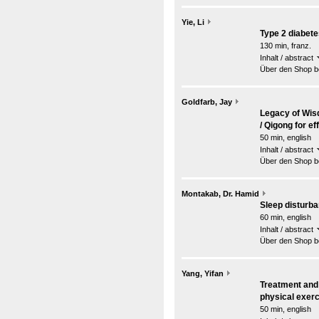
Yie, Li
Type 2 diabet
130 min, franz.
Inhalt / abstract
Über den Shop be
Goldfarb, Jay
Legacy of Wisd
/ Qigong for ef
50 min, english
Inhalt / abstract
Über den Shop be
Montakab, Dr. Hamid
Sleep disturb
60 min, english
Inhalt / abstract
Über den Shop be
Yang, Yifan
Treatment and 
physical exer
50 min, english